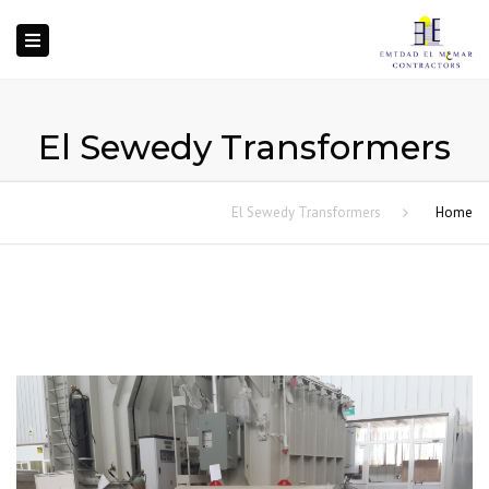
oggle
ation
El Sewedy Transformers
El Sewedy Transformers
Home